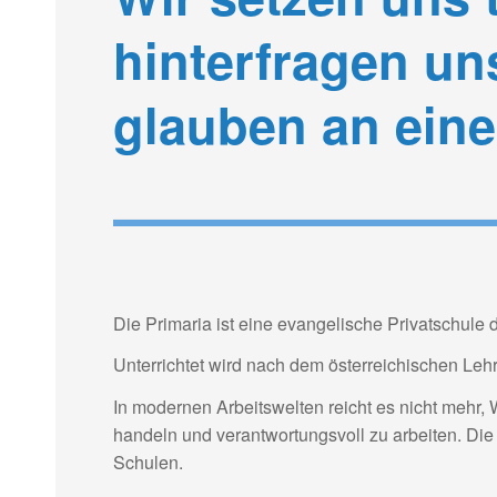
a
hinterfragen u
t
i
glauben an ein
o
n
Die Primaria ist eine evangelische Privatschule d
Unterrichtet wird nach dem österreichischen Le
In modernen Arbeitswelten reicht es nicht mehr, 
handeln und verantwortungsvoll zu arbeiten. Die
Schulen.