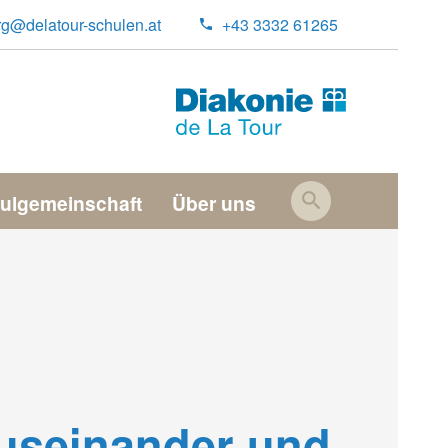
rg@delatour-schulen.at
+43 3332 61265
ulgemeinschaft
Über uns
auseinander und