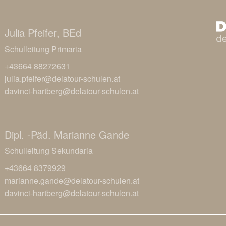
Julia Pfeifer, BEd
Schulleitung Primaria
+43664 88272631
julia.pfeifer@delatour-schulen.at
davinci-hartberg@delatour-schulen.at
Dipl. -Päd. Marianne Gande
Schulleitung Sekundaria
+43664 8379929
marianne.gande@delatour-schulen.at
davinci-hartberg@delatour-schulen.at