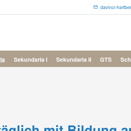
davinci-hartbe
Contact
Menu
ia
Sekundaria I
Sekundaria II
GTS
Sch
täglich mit Bildung 